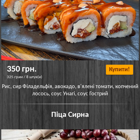
350 грн.
Купити!
325 грам / 8 штук(и)
Рис, сир Філадельфія, авокадо, в'ялені томати, копчений
лосось, соус Унагі, соус Гострий
Піца Сирна