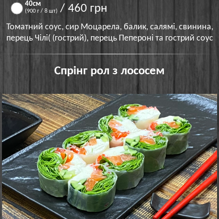
40см
/ 460 грн
(900 г / 8 шт)
Томатний соус, сир Моцарела, балик, салямі, свинина,
перець Чілі( (гострий), перець Пепероні та гострий соус
Спрінг рол з лососем