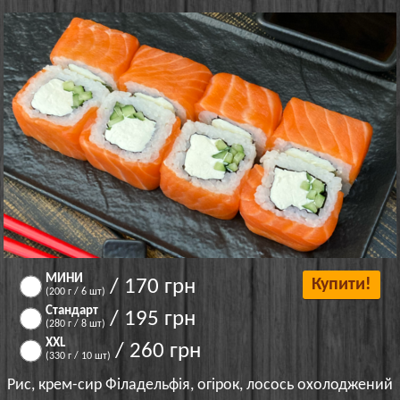
МИНИ
/ 170 грн
Купити!
(200 г / 6 шт)
Стандарт
/ 195 грн
(280 г / 8 шт)
XXL
/ 260 грн
(330 г / 10 шт)
Рис, крем-сир Філадельфія, огірок, лосось охолоджений