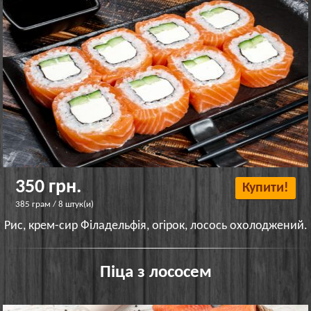
350 грн.
Купити!
385 грам / 8 штук(и)
Рис, крем-сир Філадельфія, огірок, лосось охолоджений.
Піца з лососем