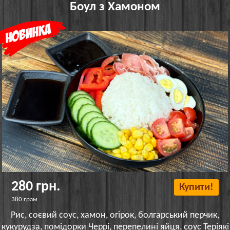
Боул з Хамоном
280 грн.
Купити!
380 грам
Рис, соєвий соус, хамон, огірок, болгарський перчик,
кукурудза, помідорки Черрі, перепелині яйця, соус Теріякі