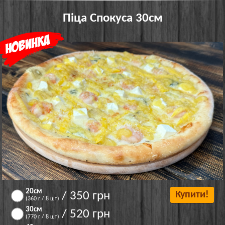
Піца Спокуса 30см
20см
/ 350 грн
Купити!
(360 г / 8 шт)
30см
/ 520 грн
(770 г / 8 шт)