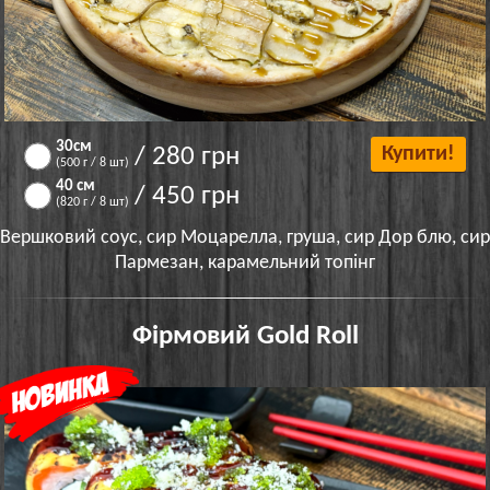
30см
/ 280 грн
Купити!
(500 г / 8 шт)
40 см
/ 450 грн
(820 г / 8 шт)
Вершковий соус, сир Моцарелла, груша, сир Дор блю, сир
Пармезан, карамельний топінг
Фірмовий Gold Roll