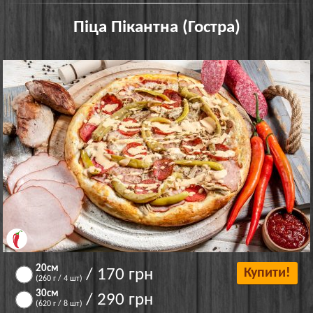
Піца Пікантна (Гостра)
20см
/ 170 грн
Купити!
(260 г / 4 шт)
30см
/ 290 грн
(620 г / 8 шт)