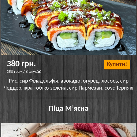
380 грн.
Купити!
350 грам / 8 штук(и)
Рис, сир Філадельфія, авокадо, огурец, лосось, сир
Чеддер, ікра тобіко зелена, сир Пармезан, соус Териякі
Піца Мʼясна