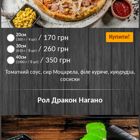
20см
/ 170 грн
Купити!
(300 г / 4 шт)
30см
/ 260 грн
(610 г / 8 шт)
40см
/ 350 грн
(1000 г / 8 шт)
Томатний соус, сир Моцарела, філе куряче, кукурудза,
сосиски
Рол Дракон Нагано