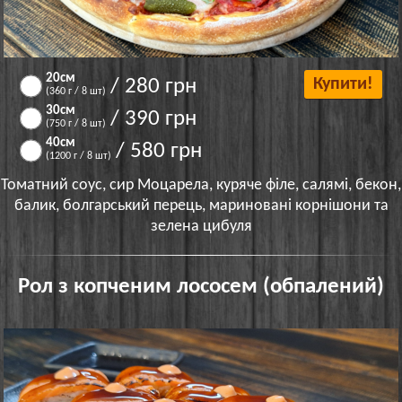
20см
/ 280 грн
Купити!
(360 г / 8 шт)
30см
/ 390 грн
(750 г / 8 шт)
40см
/ 580 грн
(1200 г / 8 шт)
Томатний соус, сир Моцарела, куряче філе, салямі, бекон,
балик, болгарський перець, мариновані корнішони та
зелена цибуля
Рол з копченим лососем (обпалений)