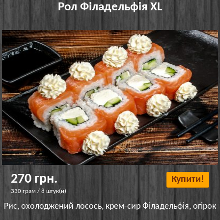
Рол Філадельфія XL
270 грн.
Купити!
330 грам / 8 штук(и)
Рис, охолоджений лосось, крем-сир Філадельфія, огірок