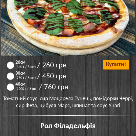
20см
/ 260 грн
Купити!
(340 г / 8 шт)
30см
/ 450 грн
(750 г / 8 шт)
40см
/ 760 грн
(1200 г / 8 шт)
Томатний соус, сир Моцарела,Тунець, помідорки Черрі,
сир Фета, цибуля Марс, шпинат та соус Унагі
Рол Філадельфія