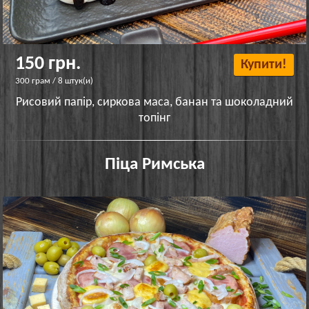
150 грн.
Купити!
300 грам / 8 штук(и)
Рисовий папір, сиркова маса, банан та шоколадний
топінг
Піца Римська