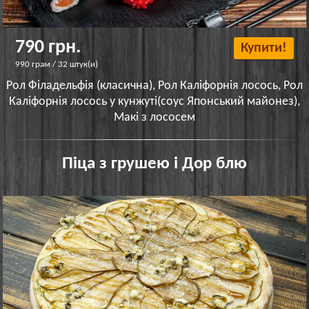
790 грн.
Купити!
990 грам / 32 штук(и)
Рол Філадельфія (класична), Рол Каліфорнія лосось, Рол
Каліфорнія лосось у кунжуті(соус Японський майонез),
Макі з лососем
Піца з грушею і Дор блю