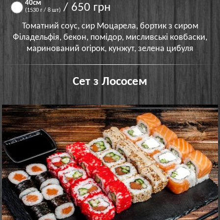
40см
/ 650 грн
(1530 г / 8 шт)
Томатний соус, сир Моцарела, бортик з сиром
Філадельфія, бекон, помідор, мисливські ковбаски,
маринований огірок, кунжут, зелена цибуля
Сет з Лососем