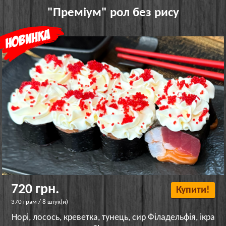
"Преміум" рол без рису
720 грн.
Купити!
370 грам / 8 штук(и)
Норі, лосось, креветка, тунець, сир Філадельфія, ікра