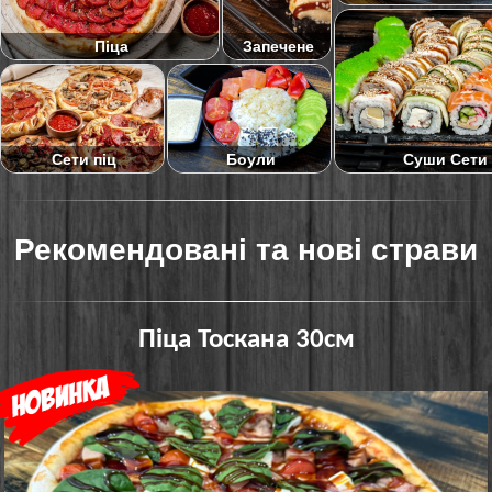
Піца
Запечене
Суши Сети
Сети піц
Боули
Рекомендовані та нові страви
Піца Тоскана 30см