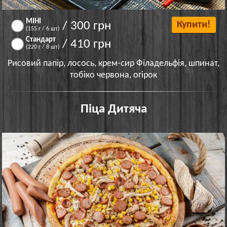
МІНІ
/ 300 грн
Купити!
(155 г / 6 шт)
Стандарт
/ 410 грн
(220 г / 8 шт)
Рисовий папір, лосось, крем-сир Філадельфія, шпинат,
тобіко червона, огірок
Піца Дитяча