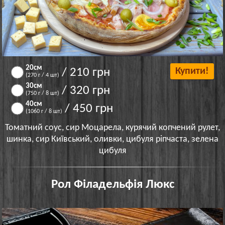
20см
/ 210 грн
Купити!
(270 г / 4 шт)
30cм
/ 320 грн
(750 г / 8 шт)
40см
/ 450 грн
(1060 г / 8 шт)
Томатний соус, сир Моцарела, курячий копчений рулет,
шинка, сир Київський, оливки, цибуля ріпчаста, зелена
цибуля
Рол Філадельфія Люкс