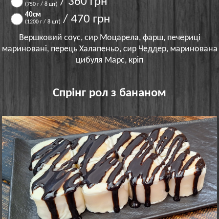
/ 360 грн
(750 г / 8 шт)
40см
/ 470 грн
(1200 г / 8 шт)
Вершковий соус, сир Моцарела, фарш, печериці
мариновані, перець Халапеньо, сир Чеддер, маринована
цибуля Марс, кріп
Спрінг рол з бананом