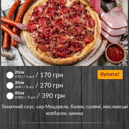
20см
/ 170 грн
Купити!
(270 г / 4 шт)
30см
/ 270 грн
(600 г / 8 шт)
40см
/ 390 грн
(1000 г / 8 шт)
Томатний соус, сир Моцарела, балик, салямі, мисливські
ковбаски, шинка