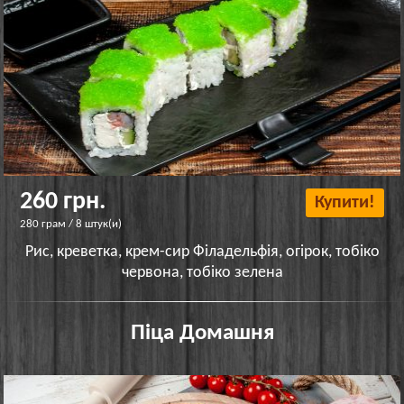
260 грн.
Купити!
280 грам / 8 штук(и)
Рис, креветка, крем-сир Філадельфія, огірок, тобіко
червона, тобіко зелена
Піца Домашня