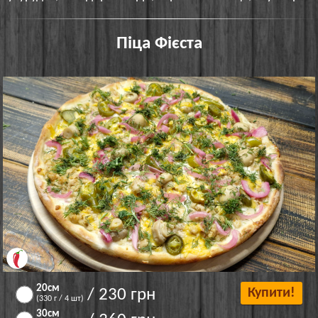
Піца Фієста
20см
/ 230 грн
Купити!
(330 г / 4 шт)
30см