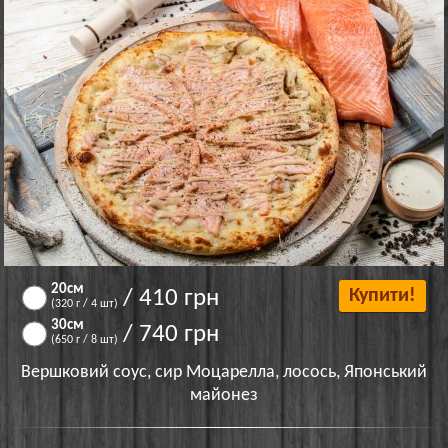
20см
/ 410 грн
Купити!
(320 г / 4 шт)
30см
/ 740 грн
(650 г / 8 шт)
Вершковий соус, сир Моцарелла, лосось, Японський
майонез