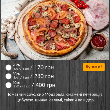
20см
/ 170 грн
Купити!
(330 г / 4 шт)
30см
/ 280 грн
(630 г / 8 шт)
40см
/ 400 грн
(1100 г / 8 шт)
Томатний соус, сир Моцарела, смажені печериці з
цибулею, шинка, салямі, свіжий помідор