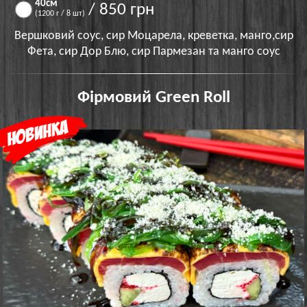
40см
/ 850 грн
(1200 г / 8 шт)
Вершковий соус, сир Моцарела, креветка, манго,сир
Фета, сир Дор Блю, сир Пармезан та манго соус
Фірмовий Green Roll