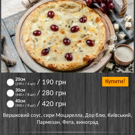
20см
/ 190 грн
Купити!
(290 г / 4 шт)
30см
/ 280 грн
(640 г / 8 шт)
40см
/ 420 грн
(900 г / 8 шт)
Вершковий соус, сири Моцарелла, Дор блю, Київський,
Пармезан, Фета, виноград