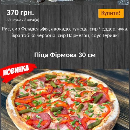
370 грн.
Купити!
380 грам / 8 штук(и)
Рис, сир Філадельфія, авокадо, тунець, сир Чеддер, чука,
ікра тобіко червона, сир Пармезан, соус Териякі
Піца Фірмова 30 см