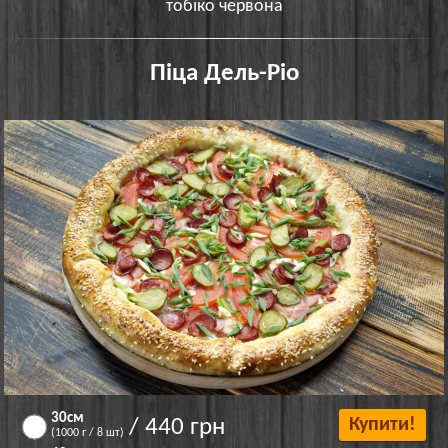
тобіко червона
Піца Дель-Ріо
30см
/ 440 грн
Купити!
(1000 г / 8 шт)