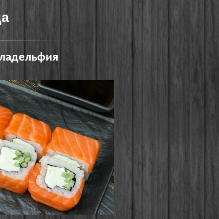
да
ладельфия