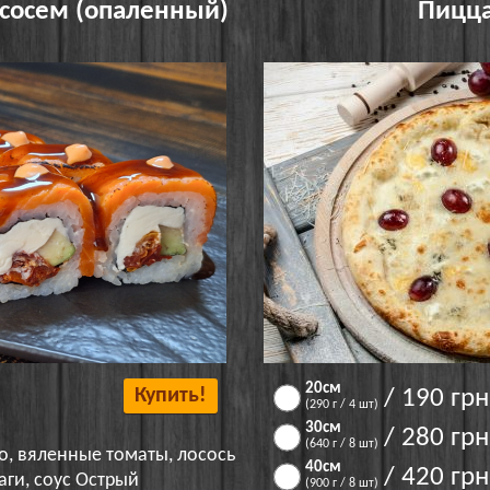
сосем (опаленный)
Пицца
20см
Купить!
/ 190 грн
(290 г / 4 шт)
30см
/ 280 грн
(640 г / 8 шт)
о, вяленные томаты, лосось
40см
/ 420 грн
аги, соус Острый
(900 г / 8 шт)