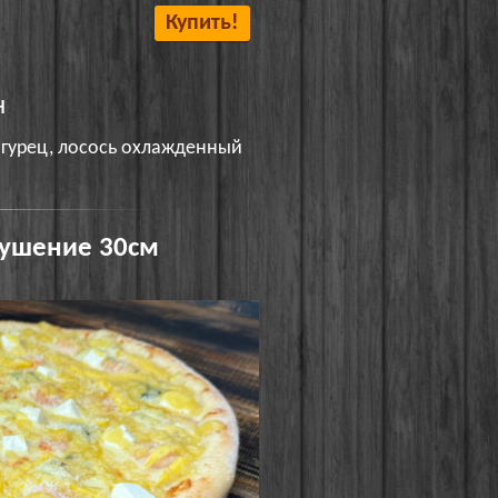
Купить!
н
огурец, лосось охлажденный
кушение 30см