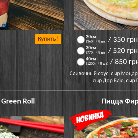
20см
Купить!
/ 350 грн
(360 г / 8 шт)
30см
/ 520 грн
(770 г / 8 шт)
40см
/ 850 гр
(1200 г / 8 шт)
Сливочный соус, сыр Моцаре
сыр Дор Блю, сыр 
reen Roll
Пицца Фир