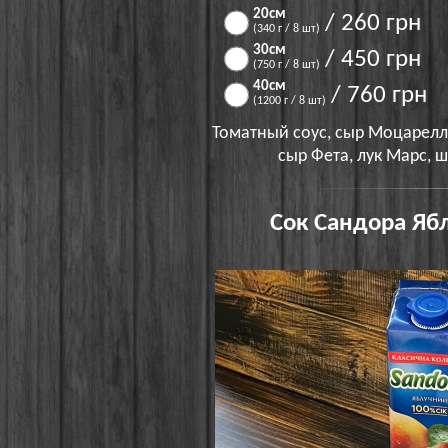
20см
/ 260 грн
(340 г / 8 шт)
30см
/ 450 грн
(750 г / 8 шт)
40см
/ 760 грн
(1200 г / 8 шт)
Томатный соус, сыр Моцарелл
сыр Фета, лук Марс, ш
Сок Сандора Ябл