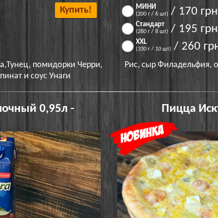
МИНИ
Купить!
/ 170 грн
(200 г / 6 шт)
Стандарт
/ 195 грн
(280 г / 8 шт)
XXL
/ 260 гр
(330 г / 10 шт)
а,Тунец, помидорки Черри,
Рис, сыр Филадельфия, 
пинат и соус Унаги
очный 0,95л -
Пицца Ис