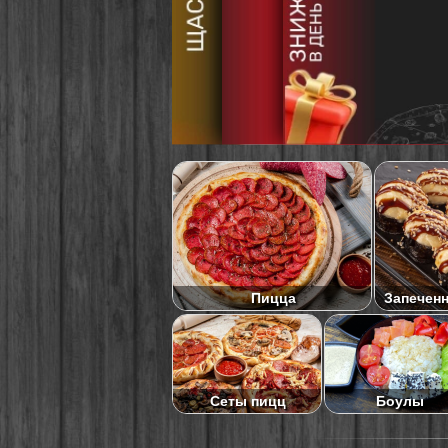
Пицца
Запечен
Сеты пицц
Боулы