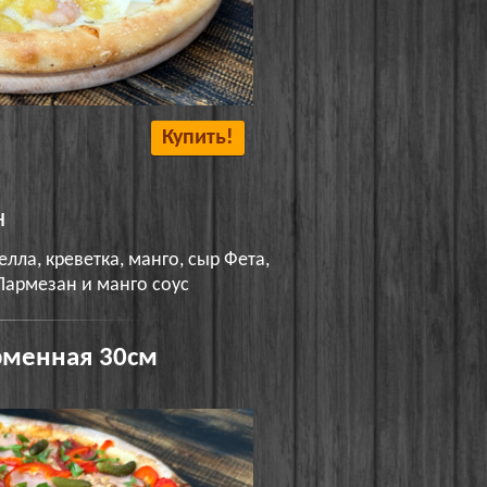
Купить!
н
лла, креветка, манго, сыр Фета,
Пармезан и манго соус
менная 30см