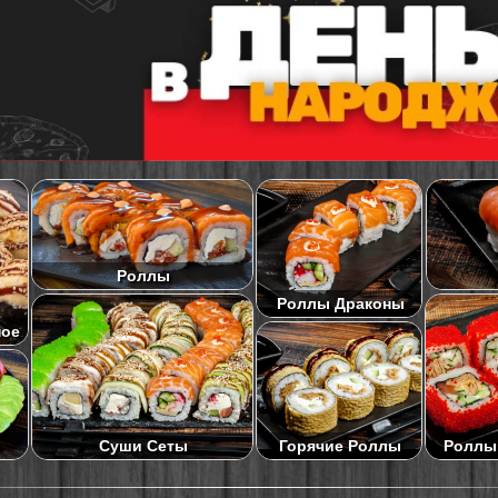
Роллы
Роллы Драконы
ное
Суши Сеты
Роллы
Горячие Роллы