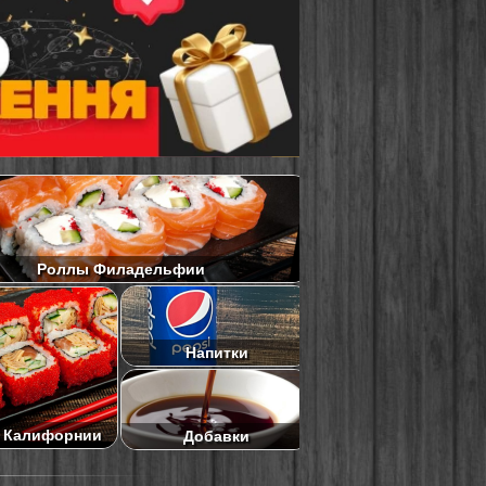
Роллы Филадельфии
Напитки
 Калифорнии
Добавки