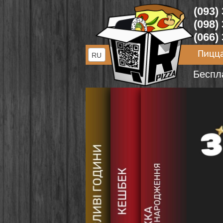
(093)
(098)
(066)
Пицц
RU
Беспл