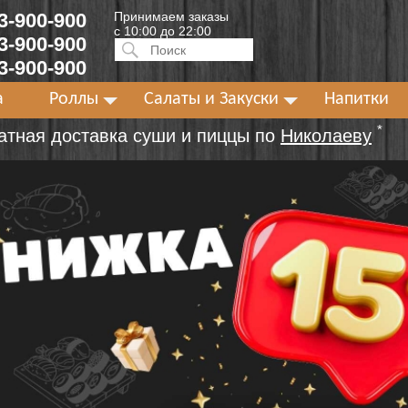
 3-900-900
Принимаем заказы
с 10:00 до 22:00
 3-900-900
Искать:
ПОИСК
 3-900-900
а
Роллы
Салаты и Закуски
Напитки
*
атная доставка суши и пиццы по
Николаеву