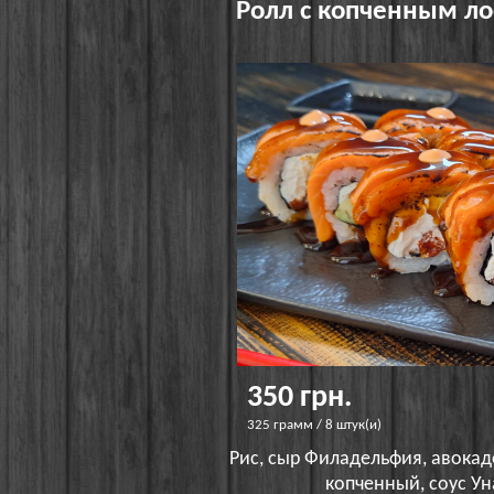
Ролл с копченным ло
350 грн.
325 грамм / 8 штук(и)
Рис, сыр Филадельфия, авокад
копченный, соус Ун