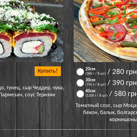
20см
Купить!
/ 280 грн
(360 г / 8 шт)
30см
/ 390 грн
(750 г / 8 шт)
, тунец, сыр Чеддер, чука,
40см
/ 580 гр
Пармезан, соус Терияки
(1200 г / 8 шт)
Томатный соус, сыр Моца
бекон, балык, болгар
корнишоны 